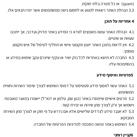
(spam) או כל מטרה בלתי חוקית.
3.3 הנהלת האתר רשאית למנוע או לחסום גישה ממשתמשים אשר יפרו תנאים אלו.
4
אחריות על תוכן
4.1 הנהלת האתר עושה מאמצים לוודא כי המידע באתר מדויק ועדכני, אך ייתכנו
טעויות או שינויים.
4.2 אין לראות בתוכן האתר ייעוץ מקצועי אישי או תחליף לטיפול של איש מקצוע
מוסמך.
4.3 החברה לא תישא באחריות לכל נזק ישיר או עקיף שייגרם עקב שימוש במידע או
בהסתמכות עליו.
5
פרטיות ואיסוף מידע
5.1 האתר עשוי לאסוף מידע סטטיסטי על דפוסי השימוש לצורך שיפור השירות וחוויית
המשתמש.
5.2 פרטים אישיים שיימסרו באתר (כגון שם, טלפון או דוא"ל) יישמרו במאגר מאובטח
וישמשו אך ורק לצורך מתן שירות או יצירת קשר.
5.3 לא יועבר מידע לצדדים שלישיים אלא אם נדרש על פי חוק או לצורך מתן השירות
המבוקש.
5.4 השימוש באתר מהווה הסכמה למדיניות הפרטיות של החברה.
6
קניין רוחני