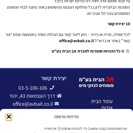
על תנאי שימוש אלה יחולו דיני מדינת ישראל בלבד.
הסמכות הבלעדית לדון בכל מחלוקת הנובעת מהשימוש באתר נתונה לבתי המשפט
המוסמכים בעיר תל אביב-יפו.
10
יצירת קשר
לכל שאלה, פנייה או בירור – ניתן ליצור קשר עם הנהלת האתר באמצעות טופס “צור
קשר” באתר או בדוא"ל
office@avbait.co.il
©
כל הזכויות שמורות לחברת אב הבית בע"מ
יצירת קשר
03-5-106-106
דרך העצמאות 43, יהוד
עמוד הבית
office@avbait.co.il
אודות
נזקי מים
מדיניות פרטיות
איתור נזילות
תיקון ללא הרס
אנו משתמשים בקובצי Cookie כדי להבטיח שנספק לך את חוויית